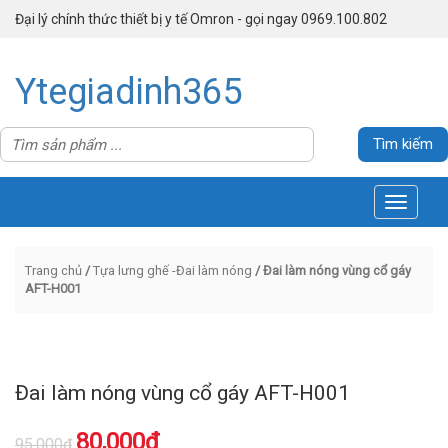
Đại lý chính thức thiết bị y tế Omron - gọi ngay 0969.100.802
Ytegiadinh365
Toggle
navigati
Trang chủ
/
Tựa lưng ghế -Đai làm nóng
/ Đai làm nóng vùng cổ gáy
AFT-H001
Đai làm nóng vùng cổ gáy AFT-H001
80,000
₫
95,000
₫