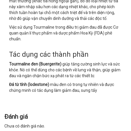
mắt thường (khác tia hồng ngoại gần), do đó loại nhiệt từ tia
này xâm nhập sâu hơn các dạng nhiệt khác, cho phép kích
thích tuần hoàn tại chỗ một cách triệt để và trên diện rộng,
nhờ đó giúp vận chuyển dinh dưỡng và thải các độc tố.
Việc sử dụng Tourmaline trong điều trị giảm đau đã được Cơ
quan quản lí thực phẩm và dược phẩm Hoa Kỳ (FDA) phê
chuẩn.
Tác dụng các thành phần
Tourmaline
đen (Buergerite)
giúp tăng cường sinh lực và sức
khỏe. Nó có thể dùng cho các bệnh về lưng và thận, giúp giảm
đau và ngăn chặn bức xạ phát ra từ các thiết bị
Đá từ tính (Iodestone)
màu đen có trong tự nhiên và được
chứng minh có tác dụng làm giảm đau, sưng tấy
Đánh giá
Chưa có đánh giá nào.