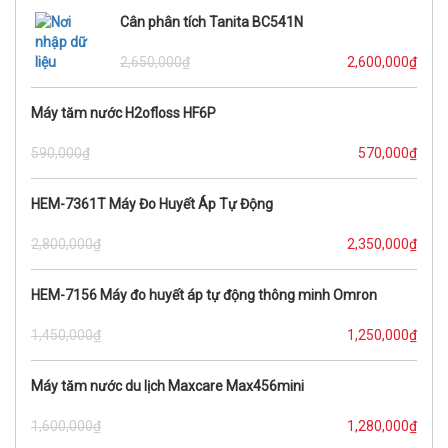
Cân phân tích Tanita BC541N
2,650,000
₫
2,600,000
₫
Máy tăm nước H2ofloss HF6P
590,000
₫
570,000
₫
HEM-7361T Máy Đo Huyết Áp Tự Động
2,800,000
₫
2,350,000
₫
HEM-7156 Máy đo huyết áp tự động thông minh Omron
1,450,000
₫
1,250,000
₫
Máy tăm nước du lịch Maxcare Max456mini
1,600,000
₫
1,280,000
₫