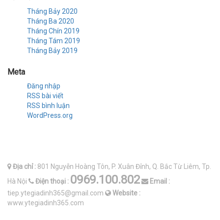
Tháng Bảy 2020
Tháng Ba 2020
Tháng Chín 2019
Tháng Tám 2019
Tháng Bảy 2019
Meta
Đăng nhập
RSS bài viết
RSS bình luận
WordPress.org
THÔNG TIN LIÊN HỆ
Địa chỉ :
801 Nguyễn Hoàng Tôn, P. Xuân Đỉnh, Q. Bắc Từ Liêm, Tp.
0969.100.802
Hà Nội
Điện thoại :
Email :
tiep.ytegiadinh365@gmail.com
Website :
www.ytegiadinh365.com
HƯỚNG DẪN MUA HÀNG