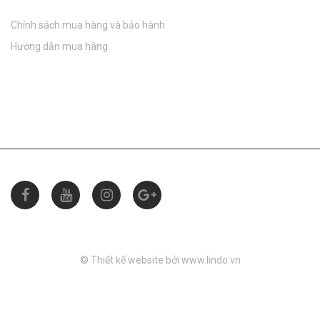
Chính sách mua hàng và bảo hành
Hướng dẫn mua hàng
ĐƯỢC CHỨNG NHẬN
CHẤP NHẬN THANH TOÁN
© Thiết kế website bởi
www.lindo.vn