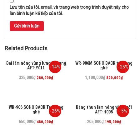
Lưu tên của tôi, email, và trang web trong trình duyệt này cho
lần bình luận kế tiếp của tôi.
Related Products
Đai làm nóng vùng lưng và bụng
WR-906M SOHO BACK tựa lưng
- 14%
- 25%
AFT-Y011
ghế
325,000
₫
1,100,000
₫
280,000
₫
820,000
₫
WR-906 SOHO BACK Tựa lưng
Băng thun làm nóng vùng gối
- 26%
- 5%
ghế
AFT-H005
650,000
₫
205,000
₫
480,000
₫
195,000
₫