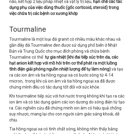
não, kết hợp 2 liệu pháp nhiệt và vật lý trị liệu,
hạn chế các tác
dụng phụ của việc dùng thuốc (gốc corticoid, steroid) trong
việc chữa trị các bệnh cơ xương khớp
Tourmaline
Tourmaline là một loại đá granit có nhiều màu khác nhau và
gần đây đá Tourmaline đen được sử dụng phổ biến ở Nhật
Bản và Trung Quốc cho mục đích phòng và chữa bệnh.
Tourmaline có thể
tự gia nhiệt
(khi đai tiếp xúc trên da, các
hạt anion kết hợp với mồ hôi trên cơ thể phát ra một luồng
tĩnh điện giải phóng nguồn nhiệt lượng để tự làm nóng)
và tạo
ra các ion âm và tia hồng ngoại xa có bước sóng từ 4-14
micron, trong khi cả ion âm và tia hồng ngoại xa đã được
chứng mình đều có tác dụng tốt đối với sức khỏe.
Khi tourmaline tiếp xúc với hơi nước trong không khí tạo ra các
ion âm và có tác dụng giảm các ion dương do sóng điện từ tạo
ra. Các nghiên cứu đã chứng minh ion âm có hiệu quả chống
suy nhược, mang lại cho con người cảm giác sảng khoái, dễ
chịu.
Tia hồng ngoại xa có tính chất sóng, không nhìn thấy bằng